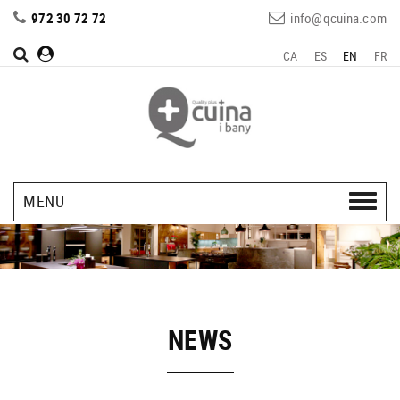
972 30 72 72
info@qcuina.com
CA
ES
EN
FR
MENU
NEWS