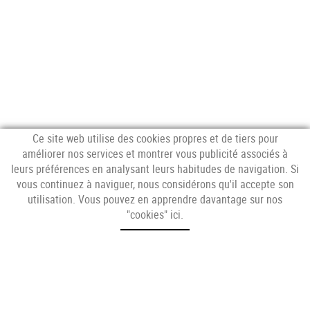
Ce site web utilise des cookies propres et de tiers pour
améliorer nos services et montrer vous publicité associés à
leurs préférences en analysant leurs habitudes de navigation. Si
vous continuez à naviguer, nous considérons qu'il accepte son
SUIVEZ-NOUS
utilisation. Vous pouvez en apprendre davantage sur nos
"cookies" ici
.
VISITEZ-NOUS
Av. Catalunya, 4E,
17253 Mont-ras (Girona)