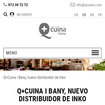
972 30 72 72
info@qcuina.com
MI CUENTA
CA
ES
EN
FR
MENÚ
Q+Cuina i Bany, nuevo distribuidor de Inko
Q+CUINA I BANY, NUEVO
DISTRIBUIDOR DE INKO