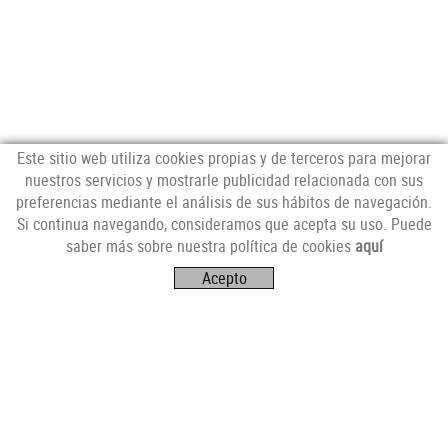
Este sitio web utiliza cookies propias y de terceros para mejorar
nuestros servicios y mostrarle publicidad relacionada con sus
preferencias mediante el análisis de sus hábitos de navegación.
Si continua navegando, consideramos que acepta su uso. Puede
SÍGUENOS
saber más sobre nuestra política de cookies
aquí
Acepto
VISÍTANOS
Av. Catalunya, 4E,
17253 Mont-ras (Girona)
CONTÁCTANOS